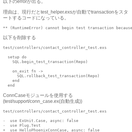
以下のerrorが出る。
理由は、現行だとtest_helper.exsが自動でtransactionをスタ
ートするコードになっている。
以下を削除する
test/controllers/contact_controller_test.exs

  setup do

    SQL.begin_test_transaction(Repo)

    on_exit fn ->

      SQL.rollback_test_transaction(Repo)

    end

ConnCaseモジュールを使用する
(test/support/conn_case.ex(自動生成))
test/controllers/contact_controller_test.exs

-  use ExUnit.Case, async: false

-  use Plug.Test

+  use HelloPhoenixConnCase, async: false
