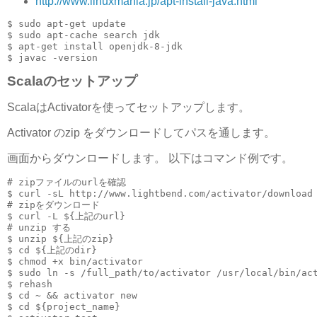
http://www.linuxmania.jp/apt-install-java.html
$ sudo apt-get update

$ sudo apt-cache search jdk

$ apt-get install openjdk-8-jdk

Scalaのセットアップ
ScalaはActivatorを使ってセットアップします。
Activator のzip をダウンロードしてパスを通します。
画面からダウンロードします。 以下はコマンド例です。
# zipファイルのurlを確認

$ curl -sL http://www.lightbend.com/activator/download 
# zipをダウンロード

$ curl -L ${上記のurl}

# unzip する

$ unzip ${上記のzip}

$ cd ${上記のdir}

$ chmod +x bin/activator

$ sudo ln -s /full_path/to/activator /usr/local/bin/act
$ rehash

$ cd ~ && activator new

$ cd ${project_name}
