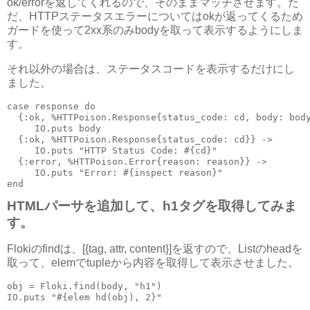
ok/errorを返してくれるので、そのままマッチさせます。た
だ、HTTPステータスエラーについてはokが返ってくるため
ガードを使って2xx系のみbodyを取って表示するようにしま
す。
それ以外の場合は、ステータスコードを表示するだけにし
ました。
case response do
  {:ok, %HTTPoison.Response{status_code: cd, body: bod
     IO.puts body
  {:ok, %HTTPoison.Response{status_code: cd}} ->
     IO.puts "HTTP Status Code: #{cd}"
  {:error, %HTTPoison.Error{reason: reason}} ->
     IO.puts "Error: #{inspect reason}"
end
HTMLパーサを追加して、h1タグを取得してみま
す。
Flokiのfindは、[{tag, attr, content}]を返すので、Listのheadを
取って、elemでtupleから内容を取得して表示させました。
obj = Floki.find(body, "h1")
IO.puts "#{elem hd(obj), 2}"