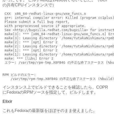
の共有CPUインスタンスで）
 CXX  x86_64-redhat-linux-gnu/wxe_funcs.o

 g++: internal compiler error: Killed (program cc1plus)
 Please submit a full bug report,

 with preprocessed source if appropriate.

 See <http://bugzilla.redhat.com/bugzilla> for instruct
 make[3]: *** [x86_64-redhat-linux-gnu/wxe_funcs.o] Err
 make[3]: Leaving directory `/home/YutakaNishimura/rpmb
 make[2]: *** [opt] Error 2

 make[2]: Leaving directory `/home/YutakaNishimura/rpmb
 make[1]: *** [opt] Error 2

 make[1]: Leaving directory `/home/YutakaNishimura/rpmb
 make: *** [libs] Error 2

 エラー: /var/tmp/rpm-tmp.X8FB4G の不正な終了ステータス (%bui
RPM ビルドのエラー:

インスタンス上でビルドできることを確認したら、COPR
にFedoraのRPMソースを指定して、ビルドします。
Elixir
これもFedoraの最新版をほぼそのまま使えました。