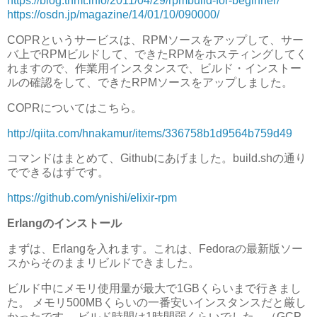
https://blog.tnmt.info/2011/04/29/rpmbuild-for-beginner/
https://osdn.jp/magazine/14/01/10/090000/
COPRというサービスは、RPMソースをアップして、サー
バ上でRPMビルドして、できたRPMをホスティングしてく
れますので、作業用インスタンスで、ビルド・インストー
ルの確認をして、できたRPMソースをアップしました。
COPRについてはこちら。
http://qiita.com/hnakamur/items/336758b1d9564b759d49
コマンドはまとめて、Githubにあげました。build.shの通り
でできるはずです。
https://github.com/ynishi/elixir-rpm
Erlangのインストール
まずは、Erlangを入れます。これは、Fedoraの最新版ソー
スからそのままリビルドできました。
ビルド中にメモリ使用量が最大で1GBくらいまで行きまし
た。 メモリ500MBくらいの一番安いインスタンスだと厳し
かったです。 ビルド時間は1時間弱くらいでした。（GCP