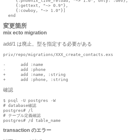
     {:phoenix_live_reload, "~> 1.0", only: :dev},

     {:gettext, "~> 0.9"},

     {:cowboy, "~> 1.0"}]

変更箇所
mix ecto migration
add/1 は廃止。型を指定する必要がある
priv/repo/migrations/XXX_create_contacts.exs

-      add :name

-      add :phone

+      add :name, :string

確認
$ psql -U postgres -W

# database確認

postgres# /l

# テーブル定義確認

transaction のエラー