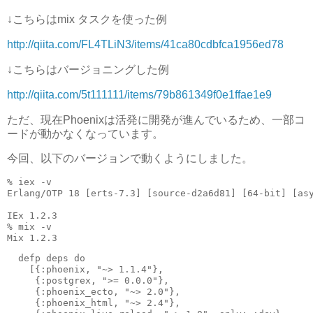
↓こちらはmix タスクを使った例
http://qiita.com/FL4TLiN3/items/41ca80cdbfca1956ed78
↓こちらはバージョニングした例
http://qiita.com/5t111111/items/79b861349f0e1ffae1e9
ただ、現在Phoenixは活発に開発が進んでいるため、一部コ
ードが動かなくなっています。
今回、以下のバージョンで動くようにしました。
% iex -v

Erlang/OTP 18 [erts-7.3] [source-d2a6d81] [64-bit] [asy
IEx 1.2.3

% mix -v

  defp deps do

    [{:phoenix, "~> 1.1.4"},

     {:postgrex, ">= 0.0.0"},

     {:phoenix_ecto, "~> 2.0"},

     {:phoenix_html, "~> 2.4"},
