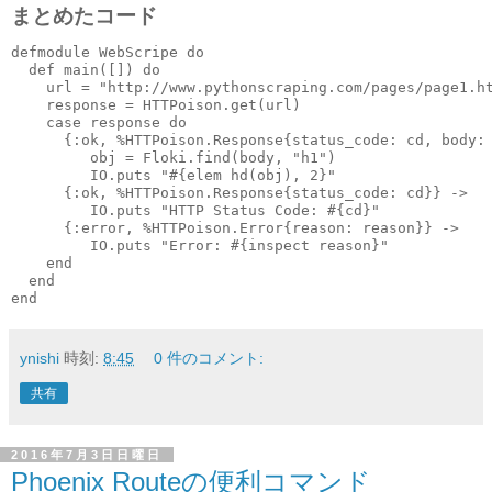
まとめたコード
defmodule WebScripe do
  def main([]) do
    url = "
http://www.pythonscraping.com/pages/page1.h
    response = HTTPoison.get(url)
    case response do
      {:ok, %HTTPoison.Response{status_code: cd, body:
         obj = Floki.find(body, "h1")
         IO.puts "#{elem hd(obj), 2}"
      {:ok, %HTTPoison.Response{status_code: cd}} ->
         IO.puts "HTTP Status Code: #{cd}"
      {:error, %HTTPoison.Error{reason: reason}} ->
         IO.puts "Error: #{inspect reason}"
    end
  end
end
ynishi
時刻:
8:45
0 件のコメント:
共有
2016年7月3日日曜日
Phoenix Routeの便利コマンド