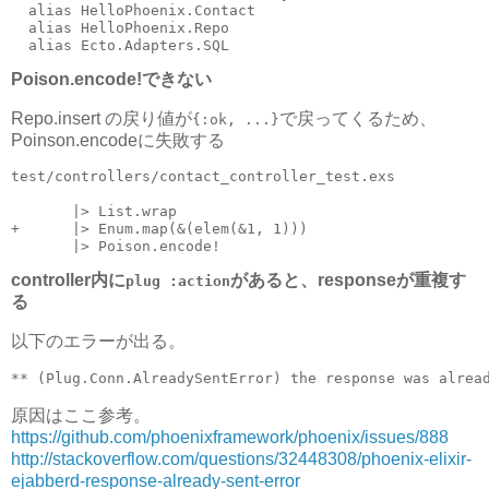
  alias HelloPhoenix.Contact

  alias HelloPhoenix.Repo

Poison.encode!できない
Repo.insert の戻り値が
で戻ってくるため、
{:ok, ...}
Poinson.encodeに失敗する
test/controllers/contact_controller_test.exs

       |> List.wrap

+      |> Enum.map(&(elem(&1, 1))) 

controller内に
があると、responseが重複す
plug :action
る
以下のエラーが出る。
原因はここ参考。
https://github.com/phoenixframework/phoenix/issues/888
http://stackoverflow.com/questions/32448308/phoenix-elixir-
ejabberd-response-already-sent-error