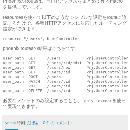
PhoenixのRouteは、HTTPアクセスをまとめて作るmacro
を提供しています。
resourcesを使って以下のようなシンプルな設定をrouteに追
記するだけで、各種HTTPアクセスに対応したルーティング
設定ができます。
resource "/users", UserController
phoenix.routesの結果はこちらです
user_path  GET     /users           Prj.UserController
user_path  GET     /users/:id/edit  Prj.UserController
user_path  GET     /users/new       Prj.UserController
user_path  GET     /users/:id       Prj.UserController
user_path  POST    /users           Prj.UserController
user_path  PATCH   /users/:id       Prj.UserController
           PUT     /users/:id       Prj.UserController
user_path  DELETE  /users/:id       Prj.UserController
必要なメソッドのみ設定することも、
,
を使っ
:only
:except
て実現できます。
ynishi
時刻:
21:54
0 件のコメント: