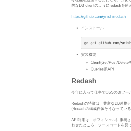
今後機能追加するとしたら、cli化
的なDB clientのようにreda
https://github.com/ynishi/redash
インストール
go get github.com/ynis
実装機能
Client(Get/Post/Dele
Queries系API
Redash
今年に入って仕事でOSSのBIツー
Redashの特徴は、豊富なDB連
(Redashの構成自体そうなっている
API利用は、オフィシャルに推奨
わせたところ、ソースコードを見