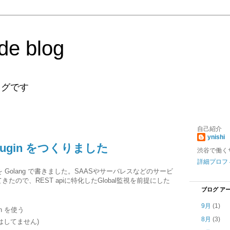
de blog
ログです
自己紹介
ynishi
s plugin をつくりました
渋谷で働く
詳細プロフ
lugin を Golang で書きました。SAASやサーバレスなどのサービ
ので、REST apiに特化したGlobal監視を前提にした
ブログ ア
9月
(1)
ugin を使う
8月
(3)
化はしてません)