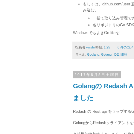
もしくは、github.com/u
み込む。
一括で取り込み管理で
各リポジトリのGo S
WindowsでもよきGo lifeを!
投稿者
ynishi
時刻:
1:25
0 件のコメ
ラベル:
Gogland
,
Golang
,
IDE
,
開発
2017年8月5日土曜日
Golangの Reda
ました
Redash の Rest api をラップ
GolangからRedashクライア