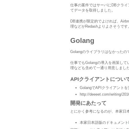
仕事の案件ではサーバにDBクライア
てデータを取得しました。
DB連携が限定的でよければ、Air
理などがRedashよりよさそうで
Golang
Golangのライブラリはなかった
仕事でもGolangの導入を画策
理なども含めて一通り用意しまし
APIクライアントについ
GolangでAPIクライアント
http://deeeet.com/writing/2016
開発にあたって
とにかく参考になるのが、本家日
本家日本語版のドキュメント