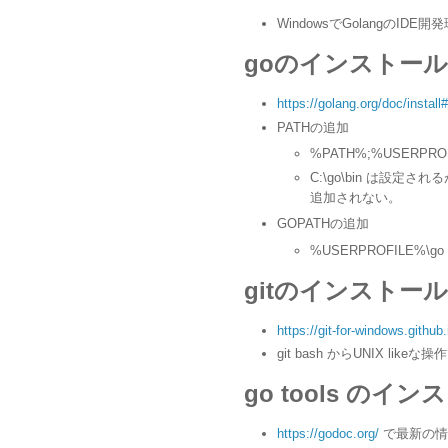
WindowsでGolangのID
goのインストール
https://golang.org/doc/instal
PATHの追加
%PATH%;%USERPROFI
C:\go\bin は設定され
追加されない。
GOPATHの追加
%USERPROFILE%\go
gitのインストール
https://git-for-windows.github.
git bash からUNIX lik
go tools のイ
https://godoc.org/
で最新の情