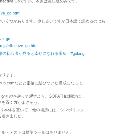
ective Goですが、本家は英語版のみです。
tive_go.html
がいくつかあります。少し古いですが日本語で読めるのはあ
ive_go
bu.jp/effective_go.html
語の初心者が見ると幸せになれる場所 #golang
なります。
thub.comなどと密接に結びついた構成になって
う
な
も
の
を
使
っ
て
通
す
よ
り
、
GOPATHは固定にし
リを置く方がよさそう。
ジトリ本体を置いて、他の場所には、シンボリック
ち着きました。
イル・テストは標準ツールはありません。