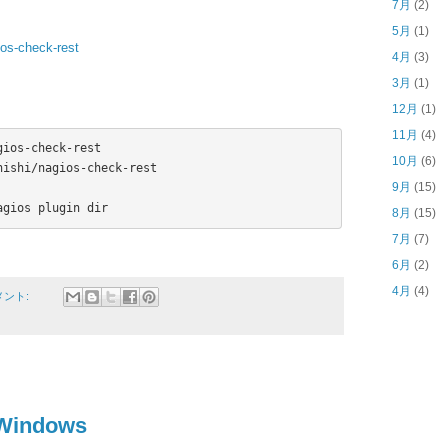
7月
(2)
5月
(1)
ios-check-rest
4月
(3)
3月
(1)
12月
(1)
11月
(4)
ios-check-rest

10月
(6)
ishi/nagios-check-rest

9月
(15)
agios plugin dir
8月
(15)
7月
(7)
6月
(2)
4月
(4)
メント:
indows