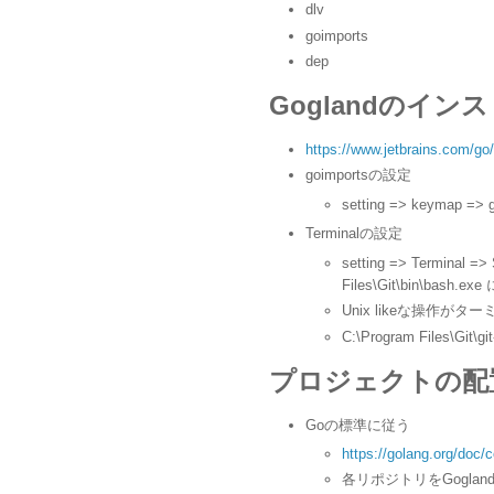
dlv
goimports
dep
Goglandのイン
https://www.jetbrains.com/go/
goimportsの設定
setting => keymap =
Terminalの設定
setting => Terminal =>
Files\Git\bin\bash.ex
Unix likeな操作が
C:\Program Files\G
プロジェクトの配
Goの標準に従う
https://golang.org/doc
各リポジトリをGogland