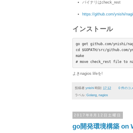
バイナリはcheck_rest
https://github.com/ynishi/nag
インストール
go get github.com/ynishi/nag
cd $GOPATH/src/github.com/yn
make

# move check_rest file to n
よきnagios lifeを!
投稿者
ynishi
時刻:
17:12
0 件のコ
ラベル:
Golang
,
nagios
2017年8月12日土曜日
go開発環境構築 on W