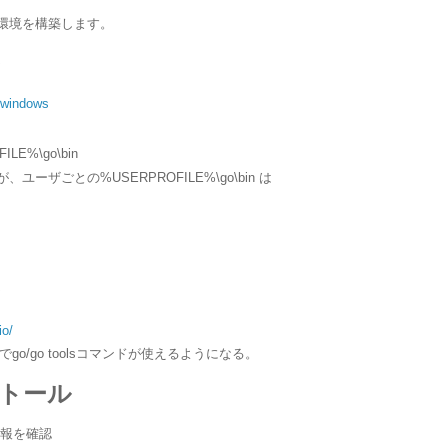
E開発環境を構築します。
l#windows
LE%\go\bin
るが、ユーザごとの%USERPROFILE%\go\bin は
io/
eな操作でgo/go toolsコマンドが使えるようになる。
ンストール
報を確認