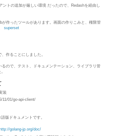
ントの追加が厳しい環境 だったので、Redashを経由し
bnbが作ったツールがあります。画面の作りこみと、権限管
す。
superset
ので、作ることにしました。
しているので、テスト、ドキュメンテーション、ライブラリ管
た。
て
を実装
/11/01/go-api-client/
本語版ドキュメントです。
http://golang-jp.org/doc/