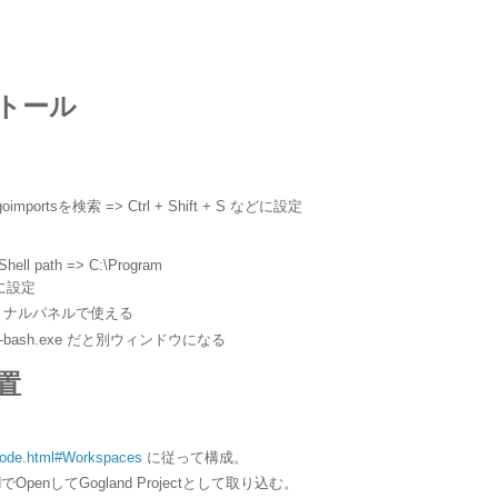
ストール
> goimportsを検索 => Ctrl + Shift + S などに設定
 Shell path => C:\Program
e に設定
ターミナルパネルで使える
it\git-bash.exe だと別ウィンドウになる
置
/code.html#Workspaces
に従って構成。
でOpenしてGogland Projectとして取り込む。