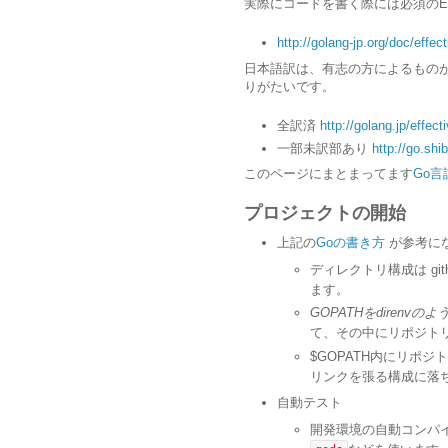
実際にコードを書く際には必須のEff
http://golang-jp.org/doc/effec
日本語訳は、有志の方によるもの
りがたいです。
全訳済
http://golang.jp/effect
一部未訳部あり
http://go.shi
このページにまとまってます
Go言
プロジェクトの開始
上記の
Goの書き方
が参考に
ディレクトリ構成は gi
ます。
G
O
P
A
T
H
を
d
i
r
e
n
v
の
よ
て、その中にリポジト
$GOPATH内にリポ
リンクを張る構成に落
自動テスト
開発環境の自動コンパ